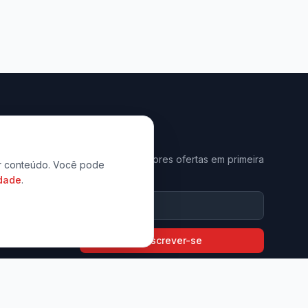
Newsletter
Receba as melhores ofertas em primeira
zar conteúdo. Você pode
mão.
idade
.
9794-6397
com.br
Inscrever-se