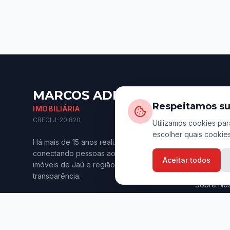
MARCOS ADRIANO
Naveg
Respeitamos su
IMOBILIÁRIA
Início
CRECI J-20.820
Utilizamos cookies par
escolher quais cookies
Imóveis p
Há mais de 15 anos realizando sonhos e
Imóveis p
conectando pessoas aos melhores
Aceitar todos
imóveis de Jaú e região. Confiança e
Anuncie s
transparência.
Sobre Nó