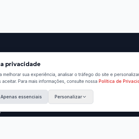
ação
Contato
a privacidade
Rua Tenente Lopes, 801
a melhorar sua experiência, analisar o tráfego do site e personali
Centro, Jaú - SP
 aceitar. Para mais informações, consulte nossa
Política de Privac
ara Venda
(14) 3601-3456 / (14) 9
ara Aluguel
Apenas essenciais
Personalizar
contato@marcosadriano.
eu Imóvel
s