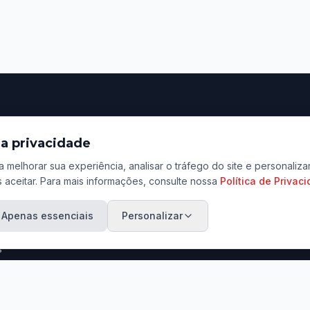
ação
Contato
a privacidade
Rua Tenente Lopes, 801
a melhorar sua experiência, analisar o tráfego do site e personali
Centro, Jaú - SP
 aceitar. Para mais informações, consulte nossa
Política de Privac
ara Venda
(14) 3601-3456 / (14) 9
ara Aluguel
Apenas essenciais
Personalizar
contato@marcosadriano.
eu Imóvel
s