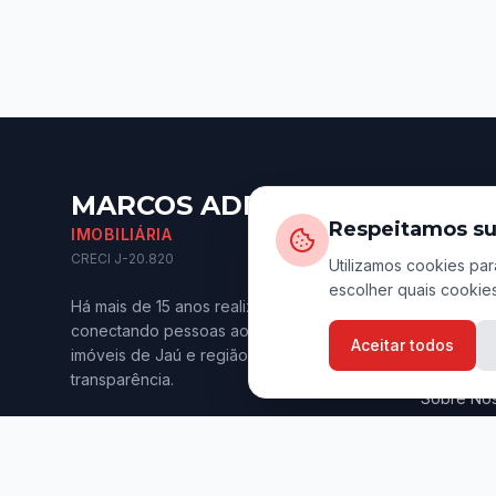
MARCOS ADRIANO
Naveg
Respeitamos su
IMOBILIÁRIA
Início
CRECI J-20.820
Utilizamos cookies par
escolher quais cookies
Imóveis p
Há mais de 15 anos realizando sonhos e
Imóveis p
conectando pessoas aos melhores
Aceitar todos
imóveis de Jaú e região. Confiança e
Anuncie s
transparência.
Sobre Nó