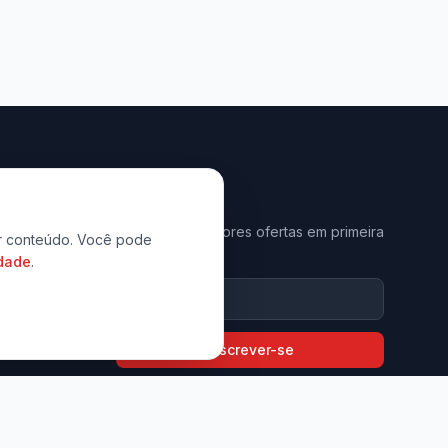
Newsletter
Receba as melhores ofertas em primeira
zar conteúdo. Você pode
mão.
idade
.
9794-6397
com.br
Inscrever-se