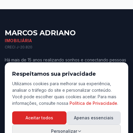
MARCOS ADRIANO
IMOBILIÁRIA
CRECI J-20.820
Há mais de 15 anos realizando sonhos e conectando pessoas
aos melhores imóveis de Jaú e região. Confiança e
transparência.
Respeitamos sua privacidade
Utilizamos cookies para melhorar sua experiência,
analisar o tráfego do site e personalizar conteúdo.
Você pode escolher quais cookies aceitar. Para mais
informações, consulte nossa
Política de Privacidade
.
Navegação
Aceitar todos
Apenas essenciais
Início
Personalizar