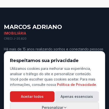
MARCOS ADRIANO
IMOBILIÁRIA
CRECI J-20.820
Há mais de 15 anos realizando sonhos e conectando pessoas
aos melhores imóveis de Jaú e região. Confiança e
transparência.
Respeitamos sua privacidade
Utilizamos cookies para melhorar sua experiência,
analisar o tráfego do site e personalizar conteúdo.
Você pode escolher quais cookies aceitar. Para mais
informações, consulte nossa
Política de Privacidade
.
Navegação
Aceitar todos
Apenas essenciais
Início
Personalizar