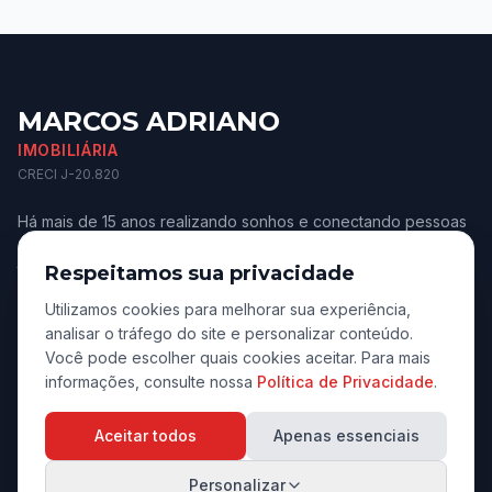
MARCOS ADRIANO
IMOBILIÁRIA
CRECI J-20.820
Há mais de 15 anos realizando sonhos e conectando pessoas
aos melhores imóveis de Jaú e região. Confiança e
transparência.
Respeitamos sua privacidade
Utilizamos cookies para melhorar sua experiência,
analisar o tráfego do site e personalizar conteúdo.
Você pode escolher quais cookies aceitar. Para mais
informações, consulte nossa
Política de Privacidade
.
Navegação
Aceitar todos
Apenas essenciais
Início
Personalizar