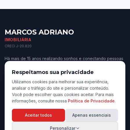
MARCOS ADRIANO
IMOBILIÁRIA
CRECI J-20.820
Há mais de 15 anos realizando sonhos e conectando pessoas
aos melhores imóveis de Jaú e região. Confiança e
transparência.
Respeitamos sua privacidade
Utilizamos cookies para melhorar sua experiência,
analisar o tráfego do site e personalizar conteúdo.
Você pode escolher quais cookies aceitar. Para mais
informações, consulte nossa
Política de Privacidade
.
Navegação
Aceitar todos
Apenas essenciais
Início
Personalizar