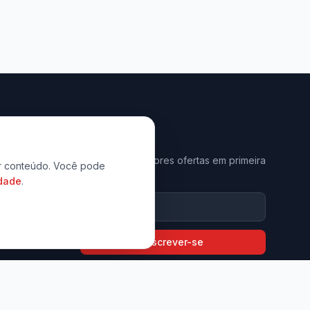
Newsletter
Receba as melhores ofertas em primeira
zar conteúdo. Você pode
mão.
idade
.
9794-6397
com.br
Inscrever-se