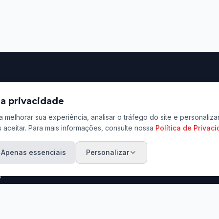
ação
Contato
a privacidade
Rua Tenente Lopes, 801
a melhorar sua experiência, analisar o tráfego do site e personali
Centro, Jaú - SP
 aceitar. Para mais informações, consulte nossa
Política de Privac
ara Venda
(14) 3601-3456 / (14) 9
ara Aluguel
Apenas essenciais
Personalizar
contato@marcosadriano.
eu Imóvel
s