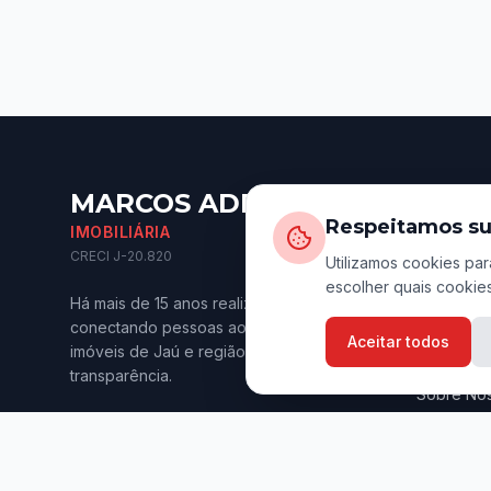
MARCOS ADRIANO
Naveg
Respeitamos su
IMOBILIÁRIA
Início
CRECI J-20.820
Utilizamos cookies par
escolher quais cookies
Imóveis p
Há mais de 15 anos realizando sonhos e
Imóveis p
conectando pessoas aos melhores
Aceitar todos
imóveis de Jaú e região. Confiança e
Anuncie s
transparência.
Sobre Nó