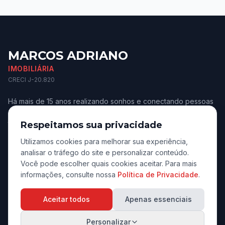
MARCOS ADRIANO
IMOBILIÁRIA
CRECI J-20.820
Há mais de 15 anos realizando sonhos e conectando pessoas
aos melhores imóveis de Jaú e região. Confiança e
transparência.
Respeitamos sua privacidade
Utilizamos cookies para melhorar sua experiência,
analisar o tráfego do site e personalizar conteúdo.
Você pode escolher quais cookies aceitar. Para mais
informações, consulte nossa
Política de Privacidade
.
Navegação
Aceitar todos
Apenas essenciais
Início
Personalizar