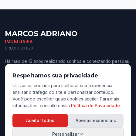
MARCOS ADRIANO
IMOBILIÁRIA
CRECI J-20.820
Há mais de 15 anos realizando sonhos e conectando pessoas
aos melhores imóveis de Jaú e região. Confiança e
transparência.
Respeitamos sua privacidade
Utilizamos cookies para melhorar sua experiência,
analisar o tráfego do site e personalizar conteúdo.
Você pode escolher quais cookies aceitar. Para mais
informações, consulte nossa
Política de Privacidade
.
Navegação
Aceitar todos
Apenas essenciais
Início
Personalizar