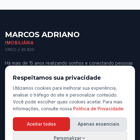
MARCOS ADRIANO
IMOBILIÁRIA
CRECI J-20.820
Há mais de 15 anos realizando sonhos e conectando pessoas
aos melhores imóveis de Jaú e região. Confiança e
transparência.
Respeitamos sua privacidade
Utilizamos cookies para melhorar sua experiência,
analisar o tráfego do site e personalizar conteúdo.
Você pode escolher quais cookies aceitar. Para mais
informações, consulte nossa
Política de Privacidade
.
Navegação
Aceitar todos
Apenas essenciais
Início
Personalizar