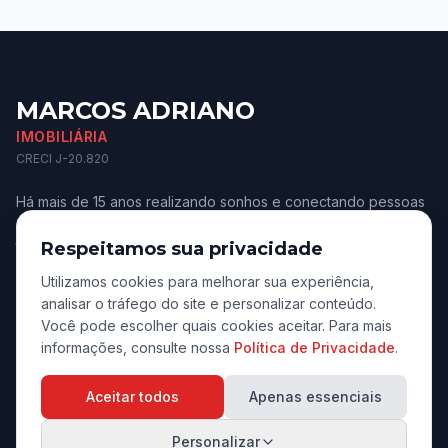
MARCOS ADRIANO
IMOBILIÁRIA
CRECI J-20.820
Há mais de 15 anos realizando sonhos e conectando pessoas
aos melhores imóveis de Jaú e região. Confiança e
transparência.
Respeitamos sua privacidade
Utilizamos cookies para melhorar sua experiência,
analisar o tráfego do site e personalizar conteúdo.
Você pode escolher quais cookies aceitar. Para mais
informações, consulte nossa
Política de Privacidade
.
Navegação
Aceitar todos
Apenas essenciais
Início
Personalizar