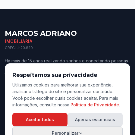
MARCOS ADRIANO
IMOBILIÁRIA
CRECI J-20.820
Há mais de 15 anos realizando sonhos e conectando pessoas
aos melhores imóveis de Jaú e região. Confiança e
transparência.
Respeitamos sua privacidade
Utilizamos cookies para melhorar sua experiência,
analisar o tráfego do site e personalizar conteúdo.
Você pode escolher quais cookies aceitar. Para mais
informações, consulte nossa
Política de Privacidade
.
Navegação
Aceitar todos
Apenas essenciais
Início
Personalizar