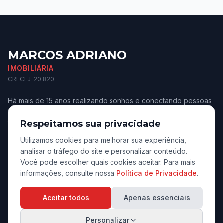
MARCOS ADRIANO
IMOBILIÁRIA
CRECI J-20.820
Há mais de 15 anos realizando sonhos e conectando pessoas
aos melhores imóveis de Jaú e região. Confiança e
transparência.
Respeitamos sua privacidade
Utilizamos cookies para melhorar sua experiência,
analisar o tráfego do site e personalizar conteúdo.
Você pode escolher quais cookies aceitar. Para mais
informações, consulte nossa
Política de Privacidade
.
Navegação
Aceitar todos
Apenas essenciais
Início
Personalizar