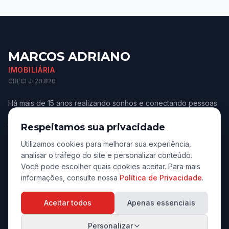
MARCOS ADRIANO
IMOBILIÁRIA
CRECI J-20.820
Há mais de 15 anos realizando sonhos e conectando pessoas
aos melhores imóveis de Jaú e região. Confiança e
transparência.
Respeitamos sua privacidade
Utilizamos cookies para melhorar sua experiência,
analisar o tráfego do site e personalizar conteúdo.
Você pode escolher quais cookies aceitar. Para mais
informações, consulte nossa
Política de Privacidade
.
Navegação
Aceitar todos
Apenas essenciais
Início
Personalizar