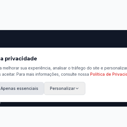
ação
Contato
a privacidade
Rua Tenente Lopes, 801
a melhorar sua experiência, analisar o tráfego do site e personali
Centro, Jaú - SP
 aceitar. Para mais informações, consulte nossa
Política de Privac
ara Venda
(14) 3601-3456 / (14) 9
ara Aluguel
Apenas essenciais
Personalizar
contato@marcosadriano.
eu Imóvel
s