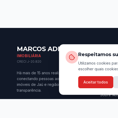
MARCOS ADRIANO
Naveg
Respeitamos su
IMOBILIÁRIA
Início
CRECI J-20.820
Utilizamos cookies par
escolher quais cookies
Imóveis p
Há mais de 15 anos realizando sonhos e
Imóveis p
conectando pessoas aos melhores
Aceitar todos
imóveis de Jaú e região. Confiança e
Anuncie s
transparência.
Sobre Nó