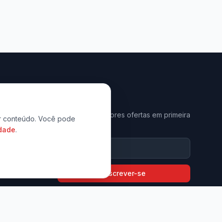
Newsletter
Receba as melhores ofertas em primeira
zar conteúdo. Você pode
mão.
idade
.
9794-6397
com.br
Inscrever-se