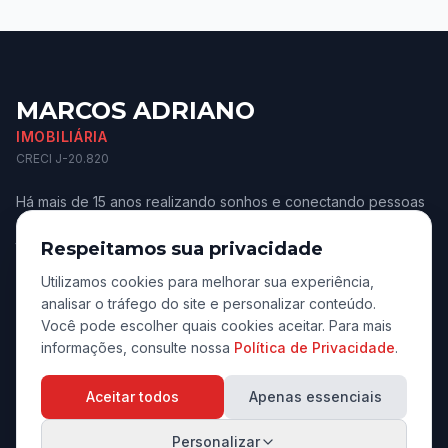
MARCOS ADRIANO
IMOBILIÁRIA
CRECI J-20.820
Há mais de 15 anos realizando sonhos e conectando pessoas
aos melhores imóveis de Jaú e região. Confiança e
transparência.
Respeitamos sua privacidade
Utilizamos cookies para melhorar sua experiência,
analisar o tráfego do site e personalizar conteúdo.
Você pode escolher quais cookies aceitar. Para mais
informações, consulte nossa
Política de Privacidade
.
Navegação
Aceitar todos
Apenas essenciais
Início
Personalizar