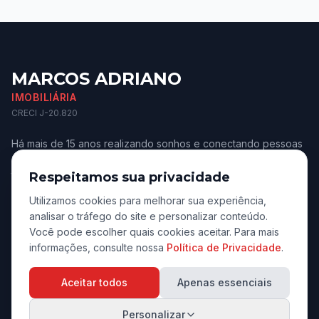
MARCOS ADRIANO
IMOBILIÁRIA
CRECI J-20.820
Há mais de 15 anos realizando sonhos e conectando pessoas
aos melhores imóveis de Jaú e região. Confiança e
transparência.
Respeitamos sua privacidade
Utilizamos cookies para melhorar sua experiência,
analisar o tráfego do site e personalizar conteúdo.
Você pode escolher quais cookies aceitar. Para mais
informações, consulte nossa
Política de Privacidade
.
Navegação
Aceitar todos
Apenas essenciais
Início
Personalizar