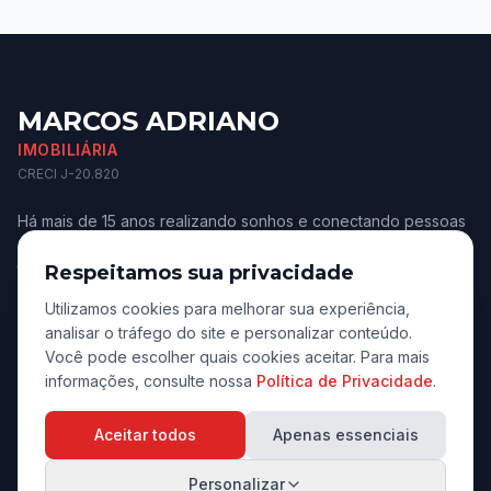
MARCOS ADRIANO
IMOBILIÁRIA
CRECI J-20.820
Há mais de 15 anos realizando sonhos e conectando pessoas
aos melhores imóveis de Jaú e região. Confiança e
transparência.
Respeitamos sua privacidade
Utilizamos cookies para melhorar sua experiência,
analisar o tráfego do site e personalizar conteúdo.
Você pode escolher quais cookies aceitar. Para mais
informações, consulte nossa
Política de Privacidade
.
Navegação
Aceitar todos
Apenas essenciais
Início
Personalizar