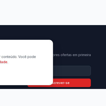
Newsletter
Receba as melhores ofertas em primeira
zar conteúdo. Você pode
mão.
idade
.
9794-6397
com.br
Inscrever-se