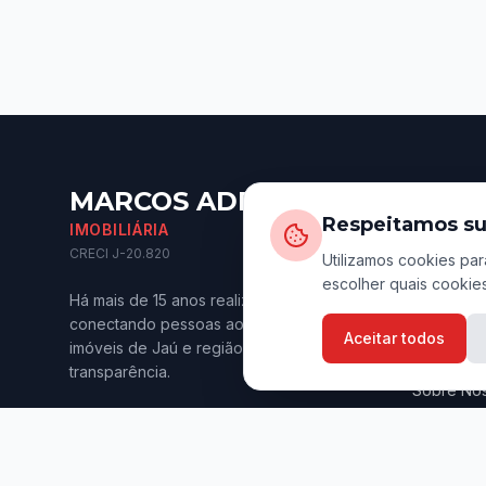
MARCOS ADRIANO
Naveg
Respeitamos su
IMOBILIÁRIA
Início
CRECI J-20.820
Utilizamos cookies par
escolher quais cookies
Imóveis p
Há mais de 15 anos realizando sonhos e
Imóveis p
conectando pessoas aos melhores
Aceitar todos
imóveis de Jaú e região. Confiança e
Anuncie s
transparência.
Sobre Nó