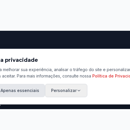
ação
Contato
a privacidade
Rua Tenente Lopes, 801
a melhorar sua experiência, analisar o tráfego do site e personali
Centro, Jaú - SP
 aceitar. Para mais informações, consulte nossa
Política de Privac
ara Venda
(14) 3601-3456 / (14) 9
ara Aluguel
Apenas essenciais
Personalizar
contato@marcosadriano.
eu Imóvel
s