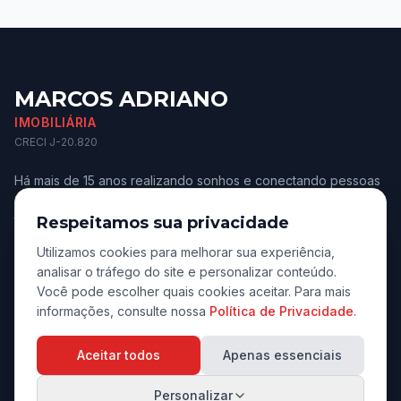
MARCOS ADRIANO
IMOBILIÁRIA
CRECI J-20.820
Há mais de 15 anos realizando sonhos e conectando pessoas
aos melhores imóveis de Jaú e região. Confiança e
transparência.
Respeitamos sua privacidade
Utilizamos cookies para melhorar sua experiência,
analisar o tráfego do site e personalizar conteúdo.
Você pode escolher quais cookies aceitar. Para mais
informações, consulte nossa
Política de Privacidade
.
Navegação
Aceitar todos
Apenas essenciais
Início
Personalizar