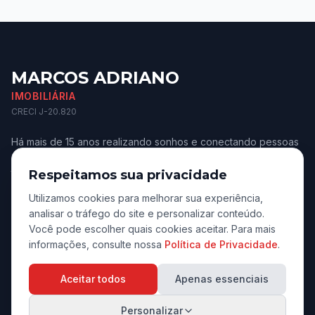
MARCOS ADRIANO
IMOBILIÁRIA
CRECI J-20.820
Há mais de 15 anos realizando sonhos e conectando pessoas
aos melhores imóveis de Jaú e região. Confiança e
transparência.
Respeitamos sua privacidade
Utilizamos cookies para melhorar sua experiência,
analisar o tráfego do site e personalizar conteúdo.
Você pode escolher quais cookies aceitar. Para mais
informações, consulte nossa
Política de Privacidade
.
Navegação
Aceitar todos
Apenas essenciais
Início
Personalizar