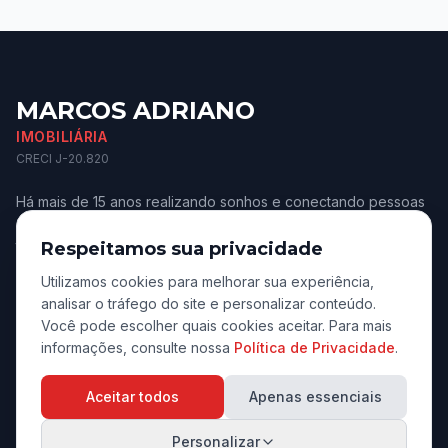
MARCOS ADRIANO
IMOBILIÁRIA
CRECI J-20.820
Há mais de 15 anos realizando sonhos e conectando pessoas
aos melhores imóveis de Jaú e região. Confiança e
transparência.
Respeitamos sua privacidade
Utilizamos cookies para melhorar sua experiência,
analisar o tráfego do site e personalizar conteúdo.
Você pode escolher quais cookies aceitar. Para mais
informações, consulte nossa
Política de Privacidade
.
Navegação
Aceitar todos
Apenas essenciais
Início
Personalizar