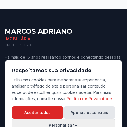
MARCOS ADRIANO
IMOBILIÁRIA
CRECI J-20.820
Há mais de 15 anos realizando sonhos e conectando pessoas
aos melhores imóveis de Jaú e região. Confiança e
transparência.
Respeitamos sua privacidade
Utilizamos cookies para melhorar sua experiência,
analisar o tráfego do site e personalizar conteúdo.
Você pode escolher quais cookies aceitar. Para mais
informações, consulte nossa
Política de Privacidade
.
Navegação
Aceitar todos
Apenas essenciais
Início
Personalizar