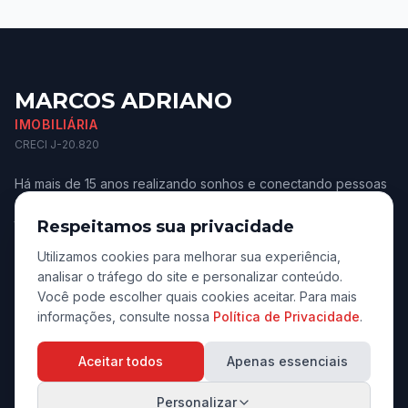
MARCOS ADRIANO
IMOBILIÁRIA
CRECI J-20.820
Há mais de 15 anos realizando sonhos e conectando pessoas
aos melhores imóveis de Jaú e região. Confiança e
transparência.
Respeitamos sua privacidade
Utilizamos cookies para melhorar sua experiência,
analisar o tráfego do site e personalizar conteúdo.
Você pode escolher quais cookies aceitar. Para mais
informações, consulte nossa
Política de Privacidade
.
Navegação
Aceitar todos
Apenas essenciais
Início
Personalizar