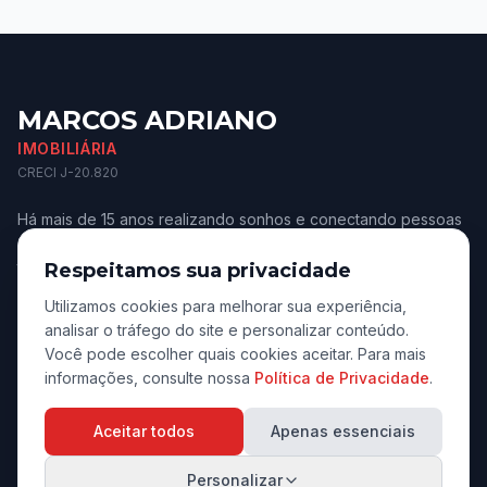
MARCOS ADRIANO
IMOBILIÁRIA
CRECI J-20.820
Há mais de 15 anos realizando sonhos e conectando pessoas
aos melhores imóveis de Jaú e região. Confiança e
transparência.
Respeitamos sua privacidade
Utilizamos cookies para melhorar sua experiência,
analisar o tráfego do site e personalizar conteúdo.
Você pode escolher quais cookies aceitar. Para mais
informações, consulte nossa
Política de Privacidade
.
Navegação
Aceitar todos
Apenas essenciais
Início
Personalizar