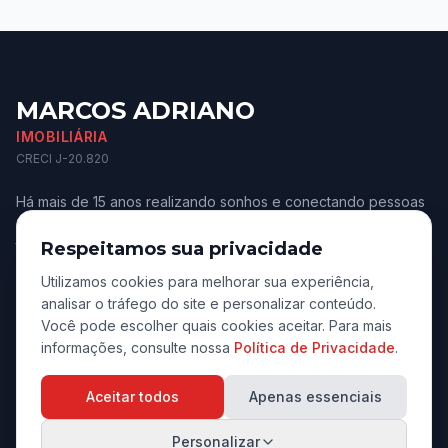
MARCOS ADRIANO
IMOBILIÁRIA
CRECI J-20.820
Há mais de 15 anos realizando sonhos e conectando pessoas
aos melhores imóveis de Jaú e região. Confiança e
transparência.
Respeitamos sua privacidade
Utilizamos cookies para melhorar sua experiência,
analisar o tráfego do site e personalizar conteúdo.
Você pode escolher quais cookies aceitar. Para mais
informações, consulte nossa
Política de Privacidade
.
Navegação
Aceitar todos
Apenas essenciais
Início
Personalizar