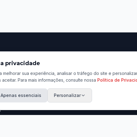
ação
Contato
a privacidade
Rua Tenente Lopes, 801
a melhorar sua experiência, analisar o tráfego do site e personali
Centro, Jaú - SP
 aceitar. Para mais informações, consulte nossa
Política de Privac
ara Venda
(14) 3601-3456 / (14) 9
ara Aluguel
Apenas essenciais
Personalizar
contato@marcosadriano.
eu Imóvel
s