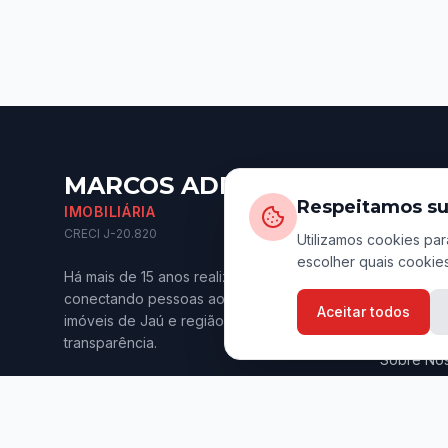
MARCOS ADRIANO
Naveg
Respeitamos su
IMOBILIÁRIA
Início
CRECI J-20.820
Utilizamos cookies par
escolher quais cookies
Imóveis p
Há mais de 15 anos realizando sonhos e
Imóveis p
conectando pessoas aos melhores
Aceitar todos
imóveis de Jaú e região. Confiança e
Anuncie s
transparência.
Sobre Nó