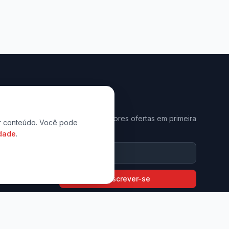
Newsletter
Receba as melhores ofertas em primeira
zar conteúdo. Você pode
mão.
idade
.
9794-6397
com.br
Inscrever-se