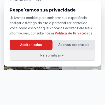
Jardim Paraty, Jaú
Respeitamos sua privacidade
0
0
m²
Utilizamos cookies para melhorar sua experiência,
analisar o tráfego do site e personalizar conteúdo.
A PARTIR DE
R$ 100.000,00
Você pode escolher quais cookies aceitar. Para mais
informações, consulte nossa
Política de Privacidade
.
Aceitar todos
Apenas essenciais
Personalizar
VENDA
Fala