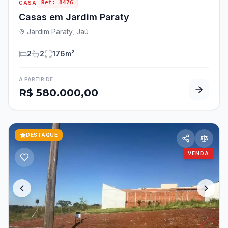
Ref:
8476
CASA
Casas em Jardim Paraty
Jardim Paraty, Jaú
2
2
176
m²
A PARTIR DE
R$ 580.000,00
DESTAQUE
VENDA